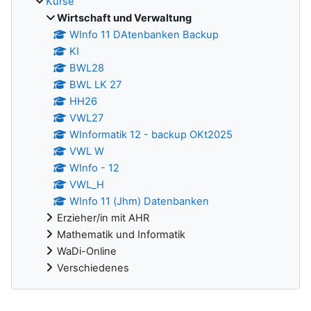
Kurse
Wirtschaft und Verwaltung
WInfo 11 DAtenbanken Backup
KI
BWL28
BWL LK 27
HH26
VWL27
WInformatik 12 - backup OKt2025
VWL W
WInfo - 12
VWL_H
WInfo 11 (Jhm) Datenbanken
Erzieher/in mit AHR
Mathematik und Informatik
WaDi-Online
Verschiedenes