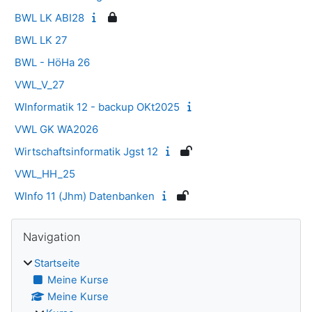
BWL LK ABI28
BWL LK 27
BWL - HöHa 26
VWL_V_27
WInformatik 12 - backup OKt2025
VWL GK WA2026
Wirtschaftsinformatik Jgst 12
VWL_HH_25
WInfo 11 (Jhm) Datenbanken
Blöcke
Navigation überspringen
Navigation
Startseite
Meine Kurse
Meine Kurse