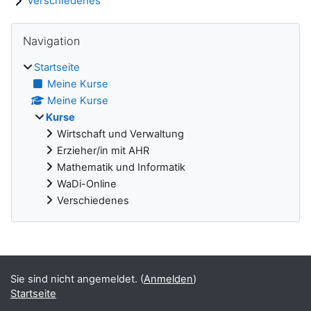
Verschiedenes
Blöcke
Navigation überspringen
Navigation
Startseite
Meine Kurse
Meine Kurse
Kurse
Wirtschaft und Verwaltung
Erzieher/in mit AHR
Mathematik und Informatik
WaDi-Online
Verschiedenes
Ergänzungsblöcke
Sie sind nicht angemeldet. (
Anmelden
)
Startseite